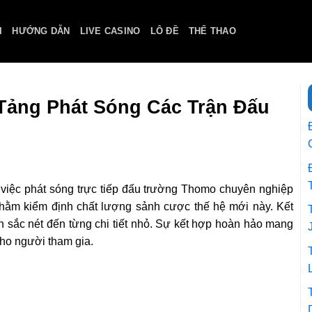
I
HƯỚNG DẪN
LIVE CASINO
LÔ ĐỀ
THỂ THAO
Tảng Phát Sóng Các Trận Đấu
 việc phát sóng trực tiếp đấu trường Thomo chuyên nghiệp
nhằm kiểm định chất lượng sảnh cược thế hệ mới này. Kết
nh sắc nét đến từng chi tiết nhỏ. Sự kết hợp hoàn hảo mang
cho người tham gia.