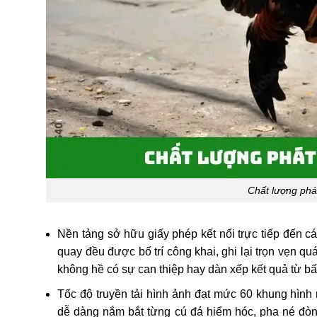
Chất lượng phá
Nền tảng sở hữu giấy phép kết nối trực tiếp đến cá
quay đều được bố trí công khai, ghi lại trọn vẹn qu
không hề có sự can thiệp hay dàn xếp kết quả từ bất
Tốc độ truyền tải hình ảnh đạt mức 60 khung hình 
dễ dàng nắm bắt từng cú đá hiểm hóc, pha né đòn đ