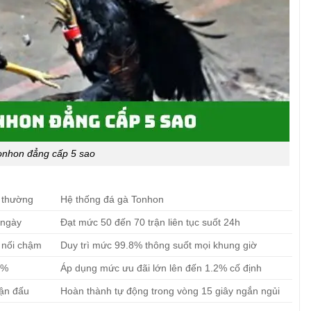
onhon đẳng cấp 5 sao
 thường
Hệ thống đá gà Tonhon
 ngày
Đạt mức 50 đến 70 trận liên tục suốt 24h
 nối chậm
Duy trì mức 99.8% thông suốt mọi khung giờ
5%
Áp dụng mức ưu đãi lớn lên đến 1.2% cố định
rận đấu
Hoàn thành tự động trong vòng 15 giây ngắn ngủi