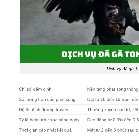
Dịch vụ đá gà T
Chỉ số kiểm định
Nền tảng phát sóng thông
Số lượng trận đấu phát sóng
Đạt từ 10 đến 15 trận mỗi
Độ ổn định đường truyền
Thường xuyên bảo trì, kết
Tỷ lệ hoàn trả cược hằng ngày
Dao động từ 0.3% đến 0.
Thời gian cập nhật kết quả
Mất từ 2 đến 3 phút sau t