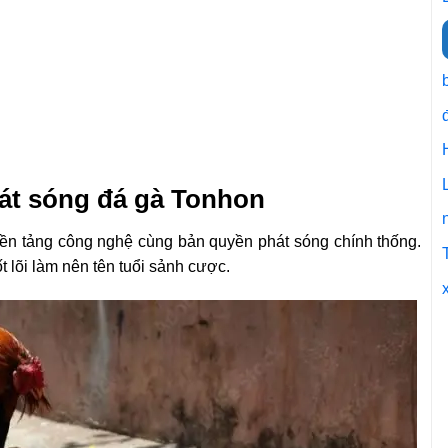
át sóng đá gà Tonhon
n tảng công nghệ cùng bản quyền phát sóng chính thống.
t lõi làm nên tên tuổi sảnh cược.