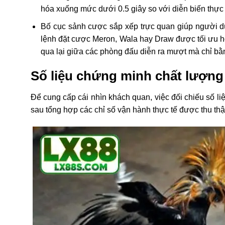
hóa xuống mức dưới 0.5 giây so với diễn biến thực 
Bố cục sảnh cược sắp xếp trực quan giúp người dùng
lệnh đặt cược Meron, Wala hay Draw được tối ưu hó
qua lại giữa các phòng đấu diễn ra mượt mà chỉ bằ
Số liệu chứng minh chất lượng
Để cung cấp cái nhìn khách quan, việc đối chiếu số liệ
sau tổng hợp các chỉ số vận hành thực tế được thu thậ