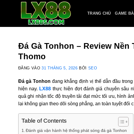
TRANG CHỦ
GAME BÀ
Đá Gà Tonhon – Review Nền 
Thomo
ĐĂNG VÀO
31 THÁNG 5, 2026
BỞI
SEO
Đá gà Tonhon
đang khẳng định vị thế dẫn đầu trong
hiện nay.
LX88
thực hiện đợt đánh giá chuyên sâu 
quả ghi nhận tốc độ truyền tải đạt mức tối ưu, hình ả
lại không gian theo dõi sòng phẳng, an toàn tuyệt đối 
Table of Contents
Đánh giá vận hành hệ thống phát sóng đá gà Tonhon