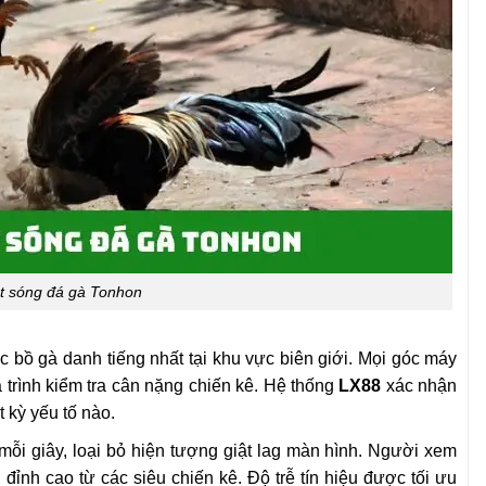
t sóng đá gà Tonhon
c bồ gà danh tiếng nhất tại khu vực biên giới. Mọi góc máy
á trình kiểm tra cân nặng chiến kê. Hệ thống
LX88
xác nhận
 kỳ yếu tố nào.
mỗi giây, loại bỏ hiện tượng giật lag màn hình. Người xem
ỉnh cao từ các siêu chiến kê. Độ trễ tín hiệu được tối ưu