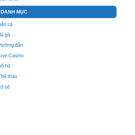
DANH MỤC
bắn cá
đá gà
Hướng dẫn
Live Casino
nổ hũ
Thể thao
xổ số